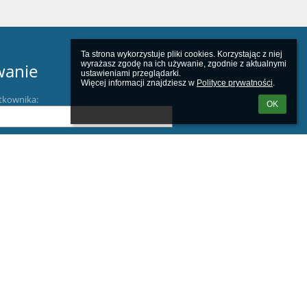
Ta strona wykorzystuje pliki cookies. Korzystając z niej 
wyrażasz zgodę na ich używanie, zgodnie z aktualnymi 
wanie
ustawieniami przeglądarki.

Więcej informacji znajdziesz w 
Polityce prywatności
.
tkownika:
OK
m loginu lub hasła