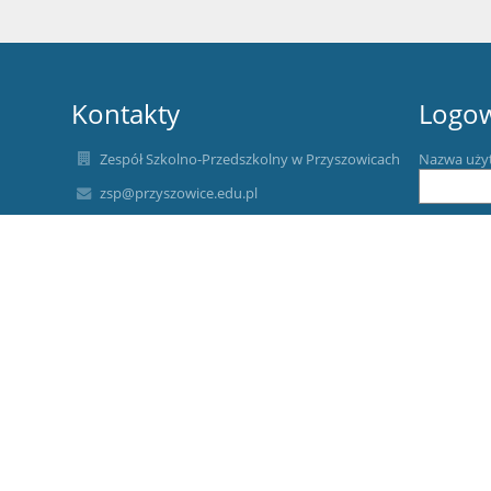
Kontakty
Logo
Zespół Szkolno-Przedszkolny w Przyszowicach
Nazwa uży
zsp@przyszowice.edu.pl
a.kopacz@przyszowice.edu.pl
Hasło:
323011590
Szkolna 4
44-178 Przyszowice
Poland
Zapomniałe
a.kopacz@przyszowice.edu.pl
/zspprzyszowice/SkrytkaESP
AE:PL-11455-15360-CDCUU-19
Przedszkole: 323011520