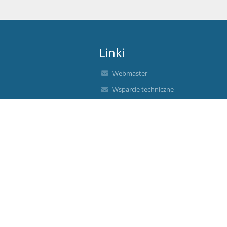
Linki
Webmaster
Wsparcie techniczne
Deklaracja dostępności
Informacje prawne
Polityka prywatności
Metryczka
Mapa strony
RODO
Deklaracja dostępności
Polityka prywatności