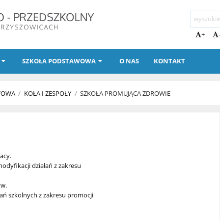
+
SZKOŁA PODSTAWOWA
O NAS
KONTAKT
WOWA
/
KOŁA I ZESPOŁY
/
SZKOŁA PROMUJĄCA ZDROWIE
acy.
modyfikacji działań z zakresu
ów.
łań szkolnych z zakresu promocji