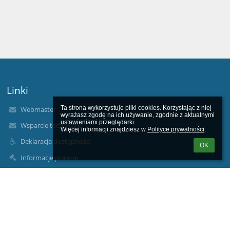
Linki
Ta strona wykorzystuje pliki cookies. Korzystając z niej 
Webmaster
wyrażasz zgodę na ich używanie, zgodnie z aktualnymi 
ustawieniami przeglądarki.

Wsparcie techniczne
Więcej informacji znajdziesz w 
Polityce prywatności
.
Deklaracja dostępności
OK
Informacje prawne
Polityka prywatności
Metryczka
Mapa strony
RODO