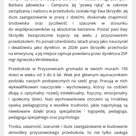
Barbara Jałowiecka - Cempura. Jej "prawą ręką" w zakresie
zarządzania i nadzoru w przedszkolu została mgr Ewa Skrzydło. Jej
duże zaangażowanie w pracę z dziećmi, doskonała znajomość
środowiska oraz życzliwość i szacunek w stosunku
do współpracowników są absolutnie bezcenne. Postać pani Ewy
Skrzydło bezsprzecznie kojarzy się wielu z przyszowickim
przedszkolem. Po ponad czterdziestu latach pracy jako nauczyciel
i dwadziestu jako dyrektor, w 2024r pani Skrzydło przechodzi
na emeryturę, a jej miejsce zajmuje powołana przez dyrektora ZSP
mgr Agnieszka Wróblewska.
Przedszkole w Przyszowicach gromadzi w swoich murach 150
dzieci w wieku od 3 do 6 lat. Wiek jest głównym wyznacznikiem
podziału naszych podopiecznych na sześć grup. Pracują w nich
wykwalifikowani nauczyciele - wychowawcy, którzy na codzień
dbają o optymalny rozwój intelektualny, fizyczny, emocjonalny
i społeczny dzieci. Nasi wychowankowie otoczeni są troskliwą
opieką pedagogiczną a wszelkie trudności, jakie napotykają są
niwelowane dzięki pracy specjalistów - logopedę, pedagoga,
pedagoga specjalnego oraz psychologa.
Troska, uważność, szacunek i duże zaangażowanie w budowanie
atmosfery przyszowickiego przedszkola, to nie tylko zasługa