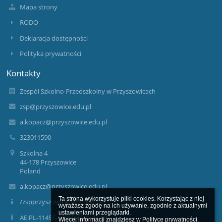
Mapa strony
RODO
Deklaracja dostępności
Polityka prywatności
Kontakty
Zespół Szkolno-Przedszkolny w Przyszowicach
zsp@przyszowice.edu.pl
a.kopacz@przyszowice.edu.pl
323011590
Szkolna 4
44-178 Przyszowice
Poland
a.kopacz@przyszowice.edu.pl
Ta strona wykorzystuje pliki cookies. Korzystając z niej 
/zspprzyszowice/SkrytkaESP
wyrażasz zgodę na ich używanie, zgodnie z aktualnymi 
ustawieniami przeglądarki.

AE:PL-11455-15360-CDCUU-19
Więcej informacji znajdziesz w 
Polityce prywatności
.