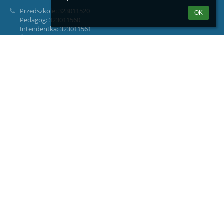
Przedszkole: 323011520
OK
Pedagog: 323011560
Intendentka: 323011561
Świetlica: 603036487
Logowanie
Nazwa użytkownika:
Hasło:
Zapomniałem loginu lub hasła
Wersja dla słabowidzących
Powered by
aSc EduPage