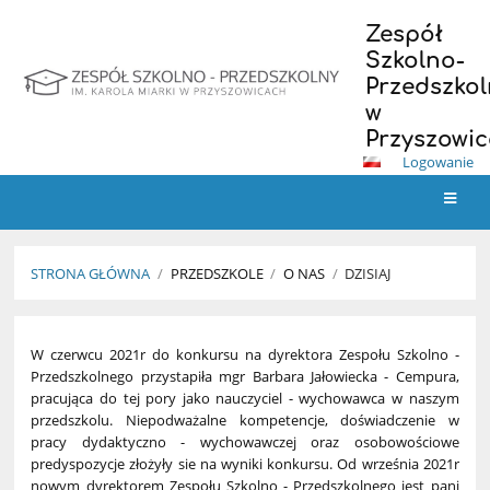
Zespół
Szkolno-
Przedszkol
w
Przyszowi
Logowanie
STRONA GŁÓWNA
/
PRZEDSZKOLE
/
O NAS
/
DZISIAJ
Dzisiaj
W czerwcu 2021r do konkursu na dyrektora Zespołu Szkolno -
Przedszkolnego przystapiła mgr Barbara Jałowiecka - Cempura,
pracująca do tej pory jako nauczyciel - wychowawca w naszym
przedszkolu. Niepodważalne kompetencje, doświadczenie w
pracy dydaktyczno - wychowawczej oraz osobowościowe
predyspozycje złożyły sie na wyniki konkursu. Od września 2021r
nowym dyrektorem Zespołu Szkolno - Przedszkolnego jest pani