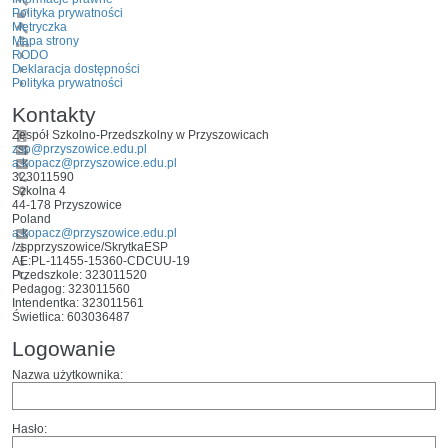
Polityka prywatności
Metryczka
Mapa strony
RODO
Deklaracja dostępności
Polityka prywatności
Kontakty
Zespół Szkolno-Przedszkolny w Przyszowicach
zsp@przyszowice.edu.pl
a.kopacz@przyszowice.edu.pl
323011590
Szkolna 4
44-178 Przyszowice
Poland
a.kopacz@przyszowice.edu.pl
/zspprzyszowice/SkrytkaESP
AE:PL-11455-15360-CDCUU-19
Przedszkole: 323011520
Pedagog: 323011560
Intendentka: 323011561
Świetlica: 603036487
Logowanie
Nazwa użytkownika:
Hasło: