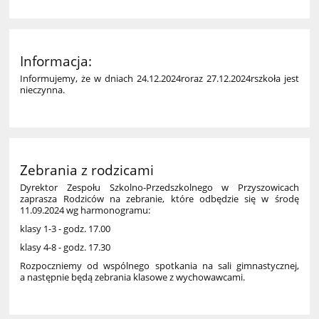
Informacja:
Informujemy, że
w dniach 24.12.2024
r
oraz 27.12.2024
r
szkoła jest
nieczynna.
Zebrania z rodzicami
Dyrektor Zespołu Szkolno-Przedszkolnego w Przyszowicach
zaprasza Rodziców na zebranie, które odbędzie się w środę
11.09.2024 wg harmonogramu:
klasy 1-3 - godz. 17.00
k
lasy 4-8 - godz. 17.30
R
ozpoczniemy od wspólnego spotkania na sali gimnastycznej,
a następnie będą zebrania klasowe z wychowawcami.