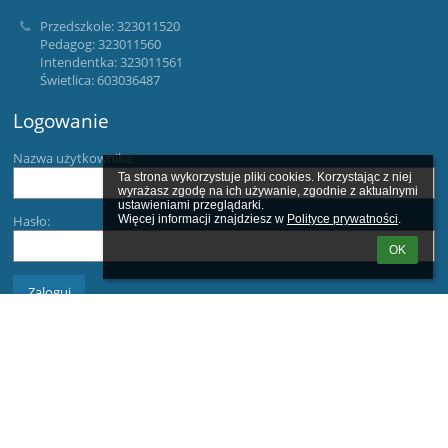
Przedszkole: 323011520
Pedagog: 323011560
Intendentka: 323011561
Świetlica: 603036487
Logowanie
Nazwa użytkownika:
Ta strona wykorzystuje pliki cookies. Korzystając z niej 
wyrażasz zgodę na ich używanie, zgodnie z aktualnymi 
ustawieniami przeglądarki.

Hasło:
Więcej informacji znajdziesz w 
Polityce prywatności
.
OK
Zapomniałem loginu lub hasła
Wersja dla słabowidzących